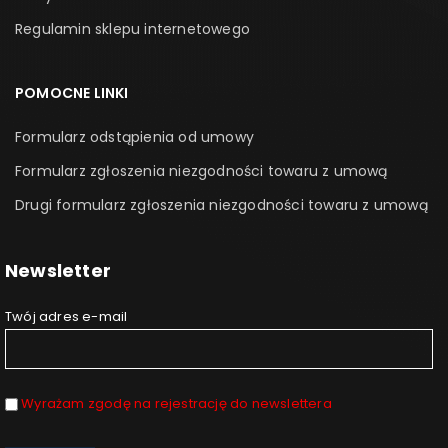
Rodzaj napędu Akumulator
Regulamin sklepu internetowego
Technologia Bluetooth®
POMOCNE LINKI
W zestawie:
zespół tnący ze szlifem falistym SG-240/W-ISC
Formularz odstąpienia od umowy
Stół przystawkowy
Formularz zgłoszenia niezgodności towaru z umową
sanie do szyny prowadzącej
Drugi formularz zgłoszenia niezgodności towaru z umową
Akumulatory BP 18 Li 4,0 HPC-ASI
szybka ładowarka TCL 6
Newsletter
w Systainerze SYS M 237
Twój adres e-mail
Warto wiedzieć !
Festool to renomowana niemiecka firma specjalizująca się w
produkcji wysokiej jakości narzędzi elektrycznych i akcesoriów dla
Wyrażam zgodę na rejestrację do newslettera
profesjonalistów w branży stolarskiej, remontowej, budowlanej i