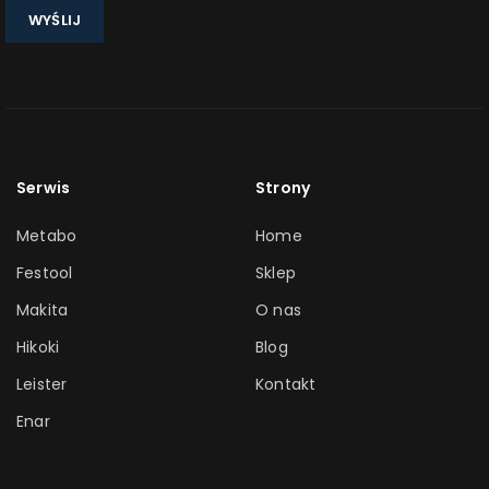
rzemieślniczej.
Firma została założona w 1925 roku i od tamtej pory zyskała
światowe uznanie dzięki innowacyjnym rozwiązaniom, trwałości i
precyzji swoich produktów.
Serwis
Strony
Metabo
Home
Festool
Sklep
Makita
O nas
Hikoki
Blog
Leister
Kontakt
Enar