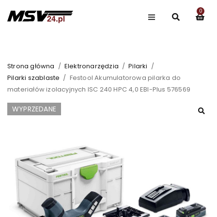
0
ZDOBĄDŹ 20% ZNIŻKI Z KODEM
#CGBNJKI25
Strona główna
/
Elektronarzędzia
/
Pilarki
/
Pilarki szablaste
/
Festool Akumulatorowa pilarka do
materiałów izolacyjnych ISC 240 HPC 4,0 EBI-Plus 576569
WYPRZEDANE