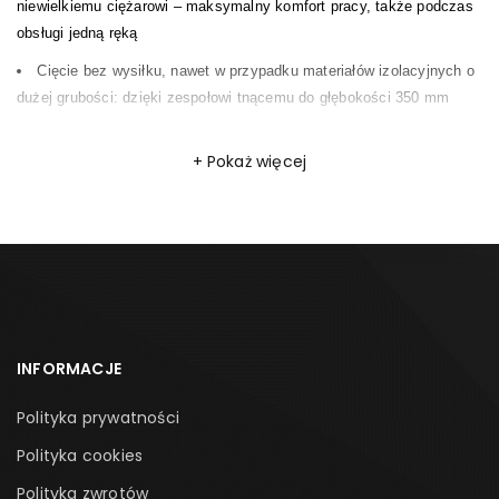
niewielkiemu ciężarowi – maksymalny komfort pracy, także podczas
obsługi jedną ręką
Cięcie bez wysiłku, nawet w przypadku materiałów izolacyjnych o
dużej grubości: dzięki zespołowi tnącemu do głębokości 350 mm
Beznarzędziowa wymiana zespołów tnących zapewnia wydajną
Pokaż więcej
pracę dopasowaną do rodzaju materiału
Dane techniczne:
Napięcie akumulatora 18 V
Liczba skoków roboczych 3000,00 min
⁻
¹
Głębokość cięcia 240 mm
Skok 26,00 mm
INFORMACJE
Przyłącze do odsysania pyłu Ø 27 mm
Polityka prywatności
Pojemność akumulatora 4,0 Ah
Polityka cookies
Waga produktu z akumulatorem 2,4 kg
Polityka zwrotów