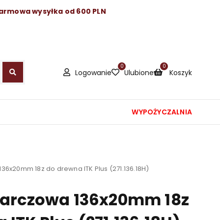
armowa wysyłka od 600 PLN
0
0
Logowanie
Ulubione
WYPOŻYCZALNIA
136x20mm 18z do drewna ITK Plus (271.136.18H)
 tarczowa 136x20mm 18z