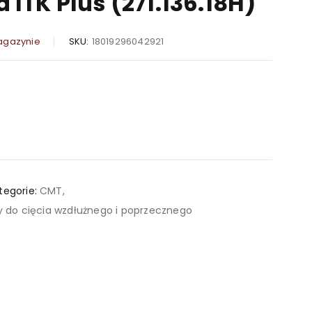
 ITK Plus (271.136.18H)
agazynie
SKU:
18019296042921
tegorie:
CMT
,
ły do cięcia wzdłużnego i poprzecznego