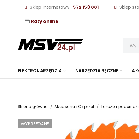
Sklep internetowy :
572 153 001
Sklep st
Raty online
ELEKTRONARZĘDZIA
NARZĘDZIA RĘCZNE
AK
Strona główna
/
Akcesoria i Osprzęt
/
Tarcze i podcinaki
WYPRZEDANE