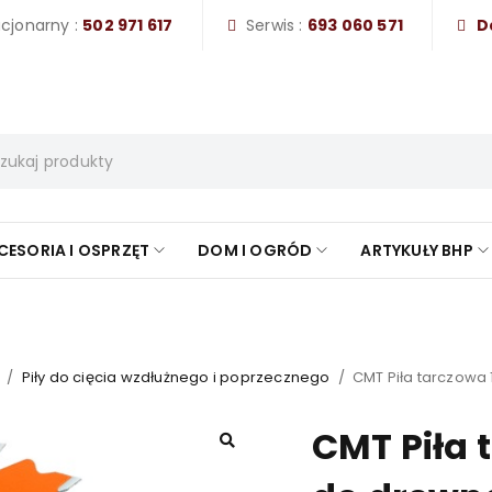
acjonarny :
502 971 617
Serwis :
693 060 571
D
CESORIA I OSPRZĘT
DOM I OGRÓD
ARTYKUŁY BHP
ZDOBĄDŹ 20% ZNIŻKI Z KODEM
#CGBNJKI25
/
Piły do cięcia wzdłużnego i poprzecznego
/
CMT Piła tarczowa 
CMT Piła