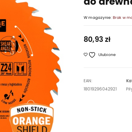
do drewna
W magazynie:
Brak w m
80,93
zł
Ulubione
EAN:
Ka
18019296042921
Pi