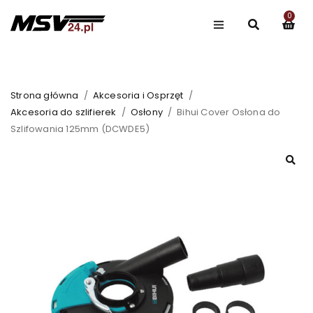
0
ZDOBĄDŹ 20% ZNIŻKI Z KODEM
#CGBNJKI25
Strona główna
/
Akcesoria i Osprzęt
/
Akcesoria do szlifierek
/
Osłony
/
Bihui Cover Osłona do
Szlifowania 125mm (DCWDE5)